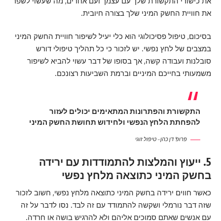
את כישורי התקשורת שלך עם עצמך ועם אחרים, מה שעשוי לשפר
את חוויית החשק המיני שלך בצורה חיובית.
בסיכום, טיפול פסיכולוגי הוא כלי יעיל לשיפור חוויית החשק המיני
במצבים של לחץ נפשי. יש לזכור כי כל תהליך טיפולי דורש
סובלנות ועבודה קשה, אך בסופו של דבר עשוי להביא לשיפור
משמעותי בחייכם המיניים וברמת השביעות רצונכם.
התקשורת והפתרונות המתאימים יכולים לעזור
להפחתת הלחץ הנפשי ולחידוש תחושת החשק המיני
פרופ' דן כהן – טיפול זוגי
5. ייעוץ והמלצות להתמודדות עם ירידה
בחשק המיני כתוצאה מלחץ נפשי
כאשר חווים ירידה בחשק המיני כתוצאה מלחץ נפשי, חשוב לזכור
שזה דבר נורמלי ושקשה להתמודד עם זה לבד. נסו לדבר על זה
עם אנשים שאתם סמוכים אליהם ולא להרגיש בושה או חרדה.