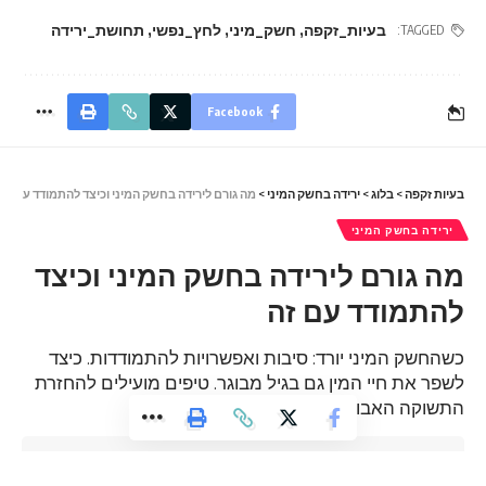
בעיות_זקפה
,
חשק_מיני
,
לחץ_נפשי
,
תחושת_ירידה
TAGGED:
Facebook
בעיות זקפה
>
בלוג
>
ירידה בחשק המיני
>
מה גורם לירידה בחשק המיני וכיצד להתמודד עם זה
ירידה בחשק המיני
מה גורם לירידה בחשק המיני וכיצד
להתמודד עם זה
כשהחשק המיני יורד: סיבות ואפשרויות להתמודדות. כיצד
לשפר את חיי המין גם בגיל מבוגר. טיפים מועילים להחזרת
התשוקה האבודה.
6 Min Read