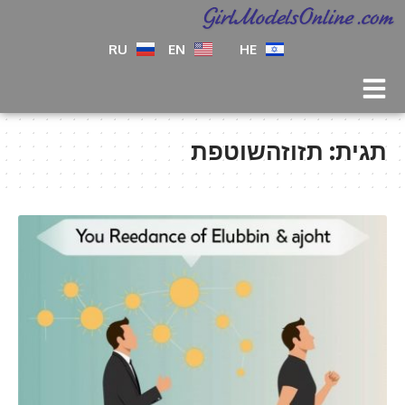
RU
EN
HE
תגית:
תזוזהשוטפת