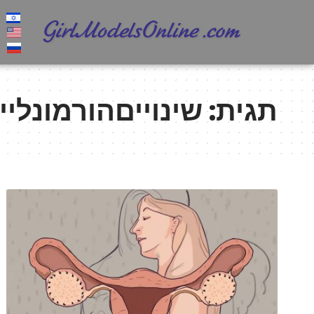
תגית:
שינוייםהורמונליי