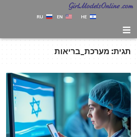
RU
EN
HE
תגית:
מערכת_בריאות