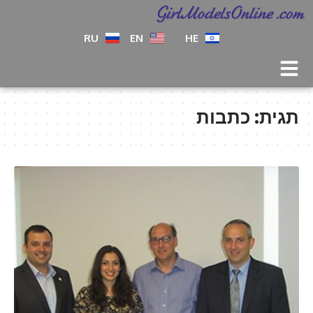
RU
EN
HE
תגית:
כתבות