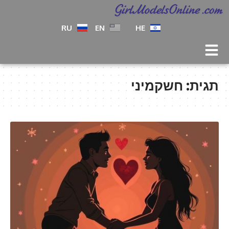
RU
EN
HE
תגית:
חשקמיני