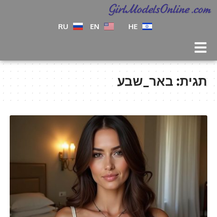
RU
EN
HE
תגית:
באר_שבע