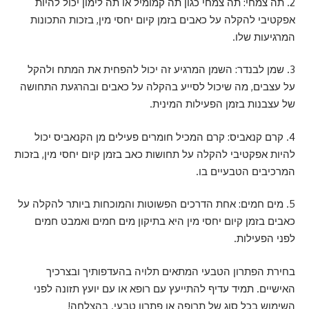
2. תה צמחי: תה צמחי כגון תה קמומיל או תה לימון יכול להיות
אפקטיבי להקלה על כאבים בזמן קיום יחסי מין, בזכות התכונות
המרגיעות שלו.
3. שמן לבנדר: השמן המרגיע זה יכול להפחית את המתח ולהקל
על עצבים, מה שיכול לסייע בהקלה על כאבים ובהרגעת התחושה
של עצבנות בזמן הפעילות המינית.
4. קרם קנאביס: קרם המכיל חומרים פעילים מן הקנאביס יכול
להיות אפקטיבי להקלה על תחושות כאב בזמן קיום יחסי מין, בזכות
המרכיבים הטבעיים בו.
5. מים חמים: אחת הדרכים הפשוטות והמוכחות ביותר להקלה על
כאבים בזמן קיום יחסי מין היא בתיקון מים חמים ואמבט חמים
לפני הפעילות.
בחירת הפתרון הטבעי המתאים תלויה בהעדפותיך ובצרכיך
האישיים. תמיד עדיף להתייעץ עם רופא או עם יועץ תזונה לפני
השימוש בכל סוג של תרופה או פתרון טבעי. בהצלחה!