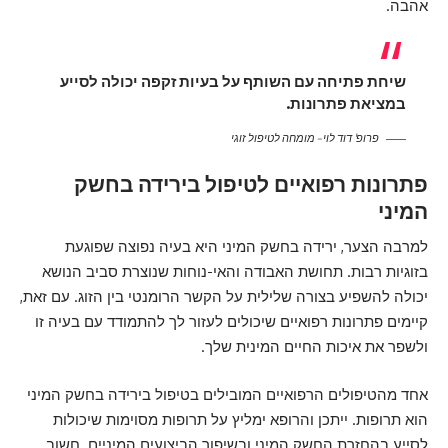
אהבה.
שיחת פתיחה עם השותף על בעיות זקפה יכולה לסייע
במציאת פתרונות.
פרופ' דוד לוי – מומחה לטיפול זוגי
פתרונות רפואיים לטיפול בירידה בחשק
המיני
למרבה הצער, ירידה בחשק המיני היא בעיה נפוצה שפוגעת
בזוגיות רבות. תחושת האבודה והאי-נוחות שנוצרת סביב הנושא
יכולה להשפיע בצורה שלילית על הקשר הרומנטי בין הזוג. עם זאת,
קיימים פתרונות רפואיים שיכולים לעזור לך להתמודד עם בעיה זו
ולשפר את איכות החיים המינית שלך.
אחד מהטיפולים הרפואיים המובילים בטיפול בירידה בחשק המיני
הוא תרופות. ייתכן והרופא ימליץ על תרופות מסוימות שיכולות
לסייע בהחזרת החשק המיני ובשיפור הביצועים המיניים. חשוב